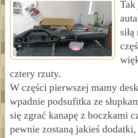
Tak 
auta
siłą
częś
więk
cztery rzuty.
W części pierwszej mamy deskę
wpadnie podsufitka ze słupkami
się zgrać kanapę z boczkami c
pewnie zostaną jakieś dodatki, 