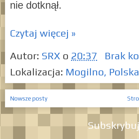
nie dotknął.
Czytaj więcej »
Autor:
SRX
o
20:37
Brak k
Lokalizacja:
Mogilno, Polsk
Nowsze posty
Str
Subskrybu