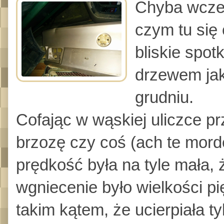
Chyba wcześ
czym tu się 
bliskie spot
drzewem jak
grudniu.
Cofając w wąskiej uliczce p
brzozę czy coś (ach te morde
prędkość była na tyle mała,
wgniecenie było wielkości pi
takim kątem, że ucierpiała t