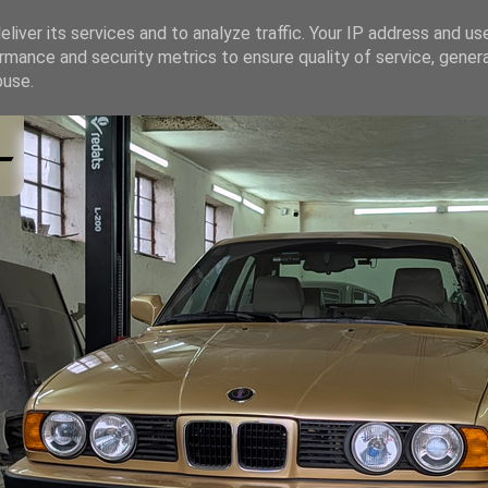
liver its services and to analyze traffic. Your IP address and us
rmance and security metrics to ensure quality of service, gene
buse.