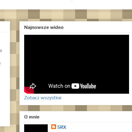
Najnowsze wideo
u
ę
Zobacz wszystkie
O mnie
SRX