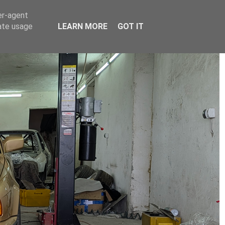
er-agent
rate usage
LEARN MORE
GOT IT