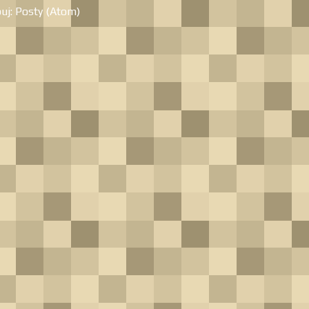
uj:
Posty (Atom)