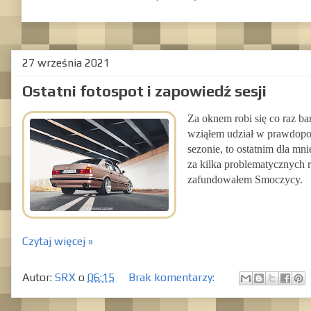
27 września 2021
Ostatni fotospot i zapowiedź sesji
Za oknem robi się co raz ba
wziąłem udział w prawdopod
sezonie, to ostatnim dla mn
za kilka problematycznych r
zafundowałem Smoczycy.
Czytaj więcej »
Autor:
SRX
o
06:15
Brak komentarzy: