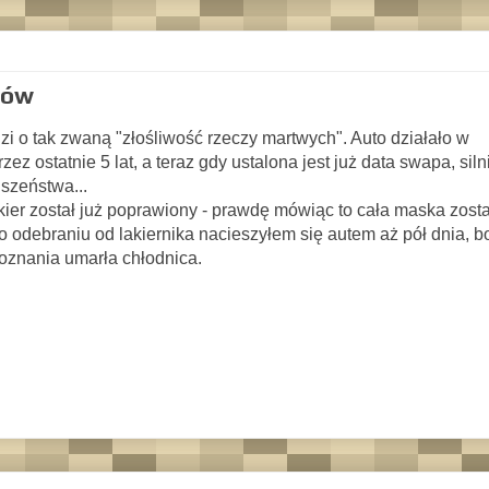
ców
dzi o tak zwaną "złośliwość rzeczy martwych". Auto działało w
ez ostatnie 5 lat, a teraz gdy ustalona jest już data swapa, siln
szeństwa...
ier został już poprawiony - prawdę mówiąc to cała maska zost
odebraniu od lakiernika nacieszyłem się autem aż pół dnia, b
oznania umarła chłodnica.