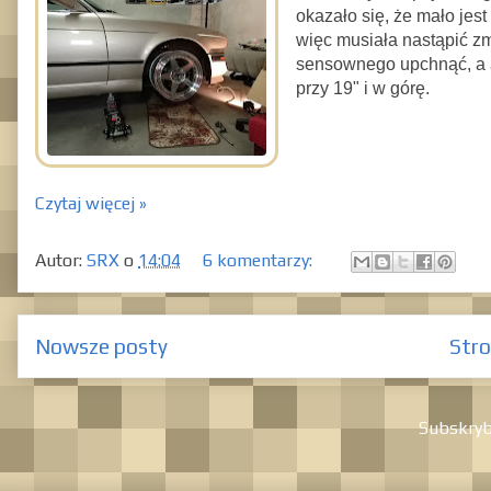
okazało się, że mało jest
więc musiała nastąpić zm
sensownego upchnąć, a au
przy 19" i w górę.
Czytaj więcej »
Autor:
SRX
o
14:04
6 komentarzy:
Nowsze posty
Str
Subskryb