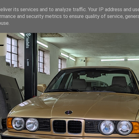
liver its services and to analyze traffic. Your IP address and us
rmance and security metrics to ensure quality of service, gene
buse.