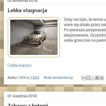
05 września 2018
Lekka stagnacja
Żeby nie było, że temat 
wiele się działo przez ost
Po pierwsze przeprowadzi
stacjonowania. Oczywści
sobie grzecznie na par
Czytaj więcej »
Autor:
SRX
o
13:03
Brak komentarzy:
01 kwietnia 2018
Zabawy z kołami