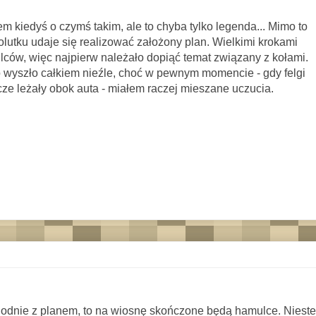
em kiedyś o czymś takim, ale to chyba tylko legenda... Mimo to
olutku udaje się realizować założony plan. Wielkimi krokami
ców, więc najpierw należało dopiąć temat związany z kołami.
 wyszło całkiem nieźle, choć w pewnym momencie - gdy felgi
zcze leżały obok auta - miałem raczej mieszane uczucia.
zgodnie z planem, to na wiosnę skończone będą hamulce. Nieste