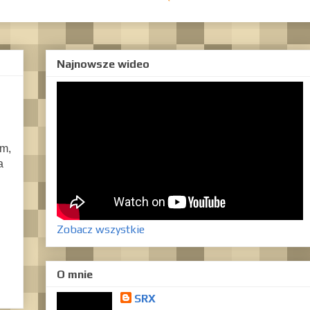
Najnowsze wideo
em,
a
Zobacz wszystkie
O mnie
SRX