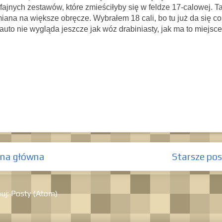
 fajnych zestawów, które zmieściłyby się w feldze 17-calowej. T
iana na większe obręcze. Wybrałem 18 cali, bo tu już da się co
to nie wygląda jeszcze jak wóz drabiniasty, jak ma to miejsce
ona główna
Starsze pos
uj:
Posty (Atom)