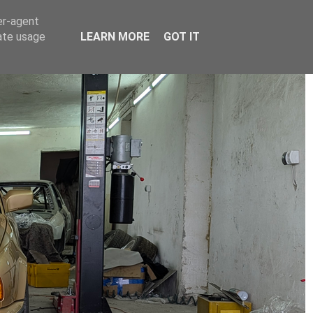
er-agent
rate usage
LEARN MORE
GOT IT