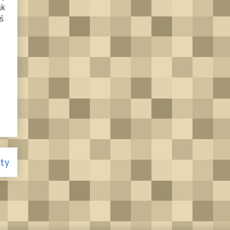
ak
ś
ty