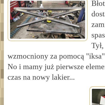
Błot
dost
zam
spa
Tył,
wzmocniony za pomocą "iksa". 
No i mamy już pierwsze eleme
czas na nowy lakier...